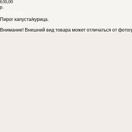
630,00
р.
BUY NOW
Пирог капуста/курица.
Внимание! Внешний вид товара может отличаться от фотог