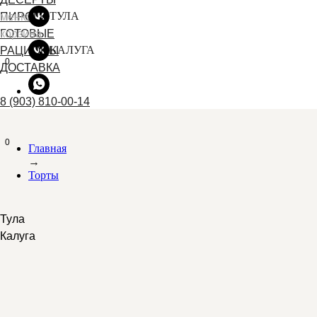
ТУЛА
ПИРОГИ
меню
ГОТОВЫЕ
корзина
КАЛУГА
РАЦИОНЫ
0
ДОСТАВКА
8 (903) 810-00-14
0
Главная
→
Торты
Тула
Калуга