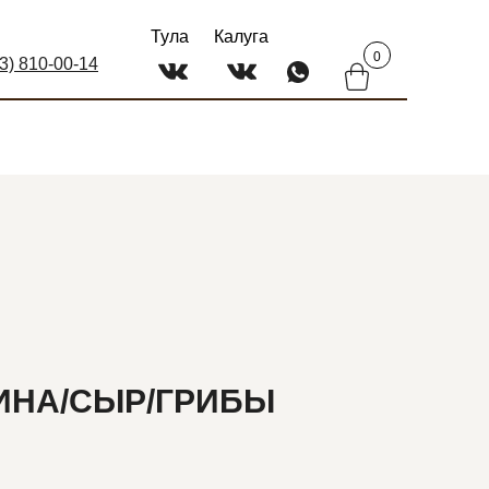
Тула
Калуга
0
03) 810-00-14
ИНА/СЫР/ГРИБЫ