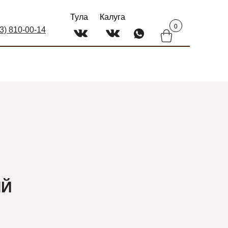
Тула
Калуга
0
03) 810-00-14
ЫЙ